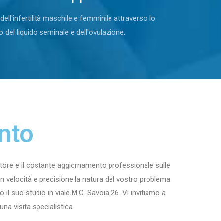
dell'infertilità maschile e femminile attraverso lo
o del liquido seminale e dell'ovulazione.
nto
tore e il costante aggiornamento professionale sulle
n velocità e precisione la natura del vostro problema
il suo studio in viale M.C. Savoia 26. Vi invitiamo a
na visita specialistica.