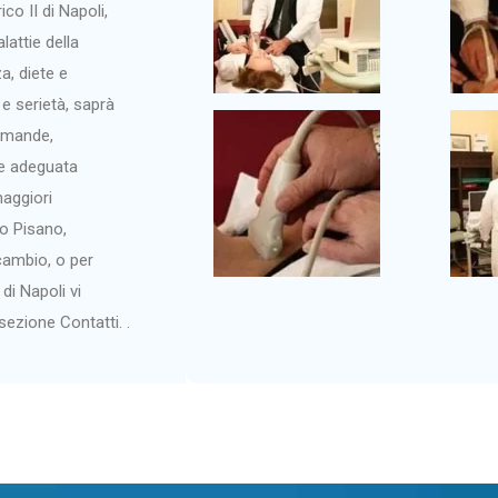
co II di Napoli,
lattie della
za, diete e
e serietà, saprà
domande,
 e adeguata
maggiori
vo Pisano,
icambio, o per
i Napoli vi
sezione Contatti. .