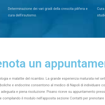
Determinazione dei vari gradi della crescita pilifera e
Cura 
cura dell'irsutismo.
studi
enota un appuntame
logia e malattie del ricambio. La grande esperienza maturata nel set
aboliche e endocrine consentono al medico di Napoli di individuare co
a adeguata e piena risoluzione. Pisano riceve su appuntamento presso 
e compilando il modulo nell’apposita sezione Contatti per prenotare u